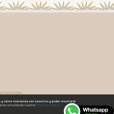
as Frecuentes
eb y cómo interactúa con nosotros y poder mostrarle
ación consultando nuestra
Política de Cookies
.