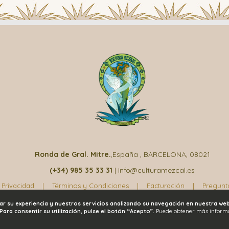
Ronda de Gral. Mitre.
,España , BARCELONA, 08021
(+34) 985 35 33 31
| info@culturamezcal.es
 Privacidad
|
Términos y Condiciones
|
Facturación
|
Pregunt
rar su experiencia y nuestros servicios analizando su navegación en nuestra w
©2023 CULTURA MEZCAL
Derechos Reservados
ara consentir su utilización, pulse el botón “Acepto”.
Puede obtener más inform