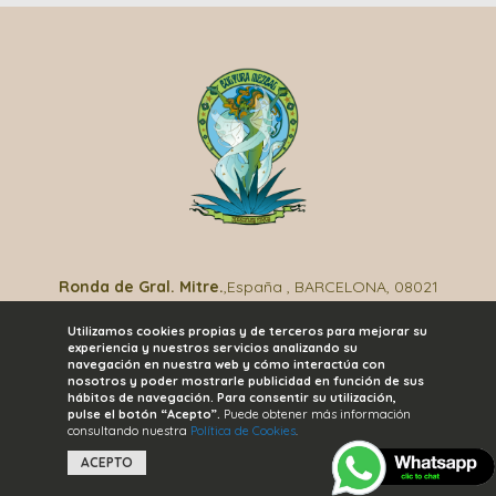
Ronda de Gral. Mitre.
,España , BARCELONA, 08021
(+34) 985 35 33 31
| info@culturamezcal.es
Utilizamos cookies propias y de terceros para mejorar su
experiencia y nuestros servicios analizando su
Aviso de Privacidad
|
Términos y Condiciones
|
navegación en nuestra web y cómo interactúa con
Facturación
|
Preguntas Frecuentes
nosotros y poder mostrarle publicidad en función de sus
hábitos de navegación. Para consentir su utilización,
pulse el botón “Acepto”.
Puede obtener más información
©2023 CULTURA MEZCAL
Derechos Reservados
consultando nuestra
Política de Cookies
.
ACEPTO